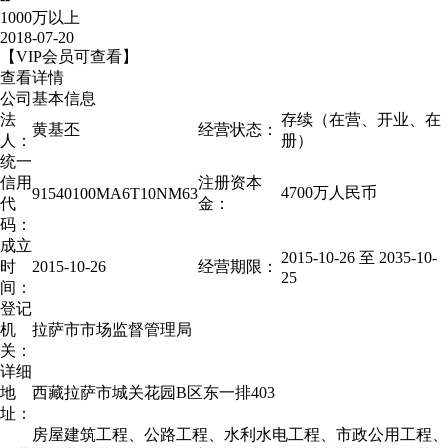
1000万以上
2018-07-20
【VIP会员可查看】
查看详情
公司基本信息
法
存续（在营、开业、在
黄基丕
经营状态：
人：
册）
统一
信用
注册资本
4700万人民币
91540100MA6T10NM63
代
金：
码：
成立
2015-10-26 至
2035-10-
时
2015-10-26
经营期限：
25
间：
登记
机
拉萨市市场监督管理局
关：
详细
地
西藏拉萨市城关花园B区东一排403
址：
房屋建筑工程、公路工程、水利水电工程、市政公用工程、