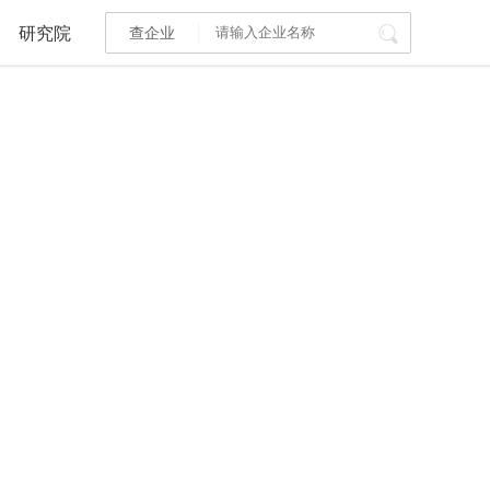
研究院
查企业
I标讯
标讯精选
>
智能订阅
>
建设通大数据研究院
研究报告
>
文章
>
PI接口
>
市场经营AI云平台
>
其他服务
会员服务
>
数据导出服务
>
人脉服务
>
APP下载
>