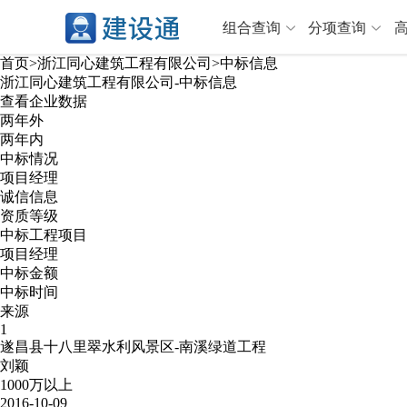
组合查询
分项查询
首页
>
浙江同心建筑工程有限公司
>
中标信息
浙江同心建筑工程有限公司
-
中标信息
查看企业数据
分项查询（VIP）
两年外
两年内
查企业
>
查业绩
>
中标情况
查资质
>
查人员
>
项目经理
诚信信息
查荣誉
>
查诚信
>
资质等级
项目经理
>
信用评价
>
中标工程项目
招标信息
>
组合查询
>
项目经理
中标金额
中标时间
行业 / 地区专查
来源
1
遂昌县十八里翠水利风景区-南溪绿道工程
四库专查
>
公路库专查
>
刘颖
省库业绩查询
>
水利库专查
>
1000万以上
2016-10-09
组合查询-广州
>
业绩专查-广州
>