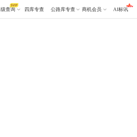
高级查询
四库专查
公路库专查
商机会员
AI标讯
高级查询（SVIP）
A
开标记录
>
项目经理带业绩荣誉证书
>
项目参数
>
项目经理投标记录
>
下浮率
>
技术负责人/专职安全员C证
>
查业主
>
项目分类筛选
>
宏观经济
>
建企舆情
>
政策规划
>
招投标规则
>
A
商机会员
业主专查
>
项目商机
>
拟建项目审批
>
专项债项目
>