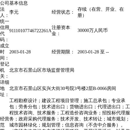
公司基本信息
法
存续（在营、开业、在
李元
经营状态：
人：
册）
统一
信用
注册资本
30000万人民币
91110107746722261A
代
金：
码：
成立
时
2003-01-28
经营期限：
2003-01-28 至
--
间：
登记
机
北京市石景山区市场监督管理局
关：
详细
地
北京市石景山区实兴大街30号院3号楼2层B-0066房间
址：
工程勘察设计；建设工程项目管理；施工总承包；专业承
包；劳务分包；技术进出口；货物进出口；代理进出口；工
程技术咨询、技术服务；工程造价咨询业务；招投标代理服
经营
务；政府采购代理服务；技术开发、技术转让；城市规划；
范
城市园林绿化；规划管理；信息咨询（不含中介服务）。