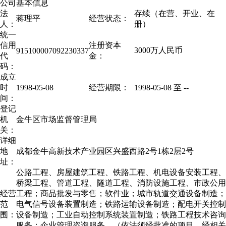
公司基本信息
法
存续（在营、开业、在
蒋理平
经营状态：
人：
册）
统一
信用
注册资本
3000万人民币
915100007092230337
代
金：
码：
成立
时
1998-05-08
经营期限：
1998-05-08 至
--
间：
登记
机
金牛区市场监督管理局
关：
详细
地
成都金牛高新技术产业园区兴盛西路2号1栋2层2号
址：
公路工程、房屋建筑工程、铁路工程、机电设备安装工程、
桥梁工程、管道工程、隧道工程、消防设施工程、市政公用
经营
工程；商品批发与零售；软件业；城市轨道交通设备制造；
范
电气信号设备装置制造；铁路运输设备制造；配电开关控制
围：
设备制造；工业自动控制系统装置制造；铁路工程技术咨询
服务；企业管理咨询服务。（依法须经批准的项目，经相关