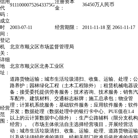
信用
注册资本
36450万人民币
91110000752643375G
代
金：
码：
成立
时
2003-07-11
经营期限：
2011-11-18 至
2061-11-17
间：
登记
机
北京市顺义区市场监督管理局
关：
详细
地
北京市顺义区北务工业区
址：
道路货物运输；城市生活垃圾清扫、收集、运输、处理；公
路养护；园林绿化工程（土木工程除外）；租赁机械电器设
备；接受委托提供劳务服务；技术咨询、技术服务；销售汽
车配件、建筑材料、交通标志标牌；施工总承包；物业管
理；计算机系统服务；基础软件服务；应用软件服务；软件
经营
开发；数据处理（数据处理中的银行卡中心、PUE值在1.4
范
以上的云计算数据中心除外）；生产公路辅料（限分支机构
围：
经营）。（市场主体依法自主选择经营项目，开展经营活
动；城市生活垃圾清扫、收集、运输、处理、道路货物运输
以及依法须经批准的项目，经相关部门批准后依批准的内容