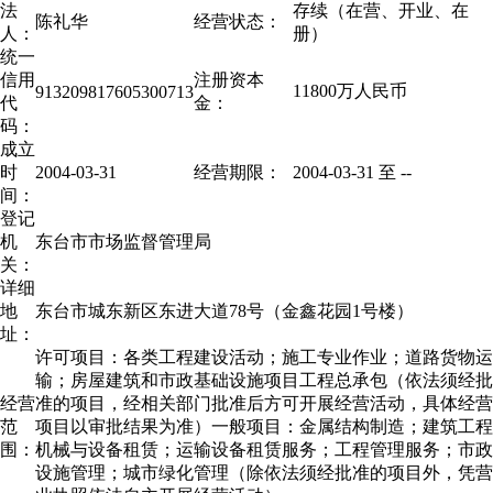
法
存续（在营、开业、在
陈礼华
经营状态：
人：
册）
统一
信用
注册资本
11800万人民币
913209817605300713
代
金：
码：
成立
时
2004-03-31
经营期限：
2004-03-31 至
--
间：
登记
机
东台市市场监督管理局
关：
详细
地
东台市城东新区东进大道78号（金鑫花园1号楼）
址：
许可项目：各类工程建设活动；施工专业作业；道路货物运
输；房屋建筑和市政基础设施项目工程总承包（依法须经批
经营
准的项目，经相关部门批准后方可开展经营活动，具体经营
范
项目以审批结果为准）一般项目：金属结构制造；建筑工程
围：
机械与设备租赁；运输设备租赁服务；工程管理服务；市政
设施管理；城市绿化管理（除依法须经批准的项目外，凭营